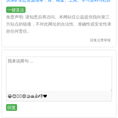
Scala 生态资源清单：库、框架、工具、学习资料与社区
一键直达
免责声明: 请知悉后再访问。本网站仅公益提供指向第三
方站点的链接，不对此网址的合法性、准确性或安全性承
担任何责任。
回复
点赞
举报
😀
😊
😵‍💫
😡
🤝
🙏
👍
👎
❤️
回复