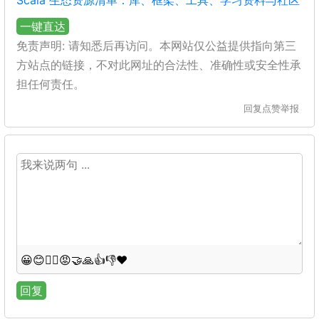
Scala 生态资源清单：库、框架、工具、学习资料与社区
一键直达
免责声明: 请知悉后再访问。本网站仅公益提供指向第三
方站点的链接，不对此网址的合法性、准确性或安全性承
担任何责任。
回复
点赞
举报
😀
😊
😵‍💫
😡
🤝
🙏
👍
👎
❤️
回复