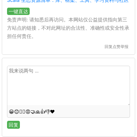
Scala 生态资源清单：库、框架、工具、学习资料与社区
一键直达
免责声明: 请知悉后再访问。本网站仅公益提供指向第三
方站点的链接，不对此网址的合法性、准确性或安全性承
担任何责任。
回复
点赞
举报
😀
😊
😵‍💫
😡
🤝
🙏
👍
👎
❤️
回复