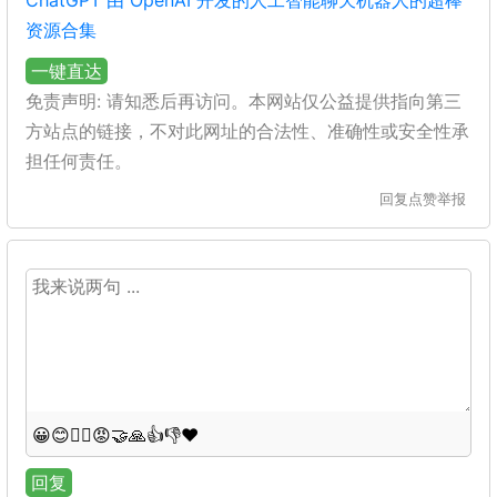
ChatGPT 由 OpenAI 开发的人工智能聊天机器人的超棒
资源合集
一键直达
免责声明: 请知悉后再访问。本网站仅公益提供指向第三
方站点的链接，不对此网址的合法性、准确性或安全性承
担任何责任。
回复
点赞
举报
😀
😊
😵‍💫
😡
🤝
🙏
👍
👎
❤️
回复