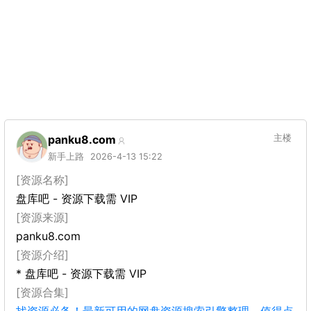
panku8.com
主楼
新手上路
2026-4-13 15:22
[资源名称]
盘库吧 - 资源下载需 VIP
[资源来源]
panku8.com
[资源介绍]
* 盘库吧 - 资源下载需 VIP
[资源合集]