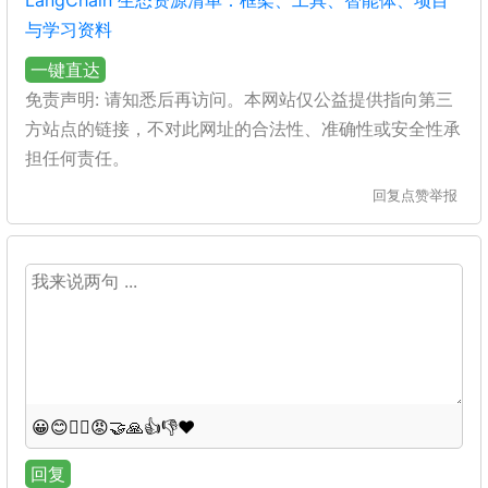
LangChain 生态资源清单：框架、工具、智能体、项目
与学习资料
一键直达
免责声明: 请知悉后再访问。本网站仅公益提供指向第三
方站点的链接，不对此网址的合法性、准确性或安全性承
担任何责任。
回复
点赞
举报
😀
😊
😵‍💫
😡
🤝
🙏
👍
👎
❤️
回复