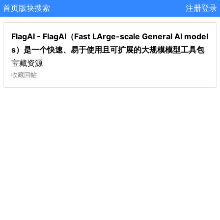
首页
版块
搜索
注册
登录
FlagAI - FlagAI（Fast LArge-scale General AI model
s）是一个快速、易于使用且可扩展的大规模模型工具包
宝藏资源
收藏
回帖