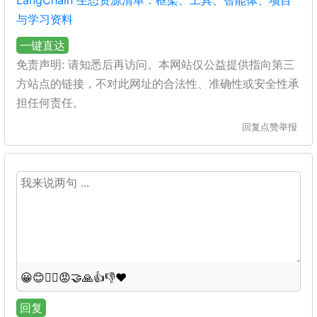
LangChain 生态资源清单：框架、工具、智能体、项目
与学习资料
一键直达
免责声明: 请知悉后再访问。本网站仅公益提供指向第三
方站点的链接，不对此网址的合法性、准确性或安全性承
担任何责任。
回复
点赞
举报
😀
😊
😵‍💫
😡
🤝
🙏
👍
👎
❤️
回复