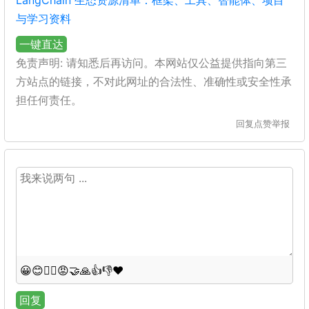
LangChain 生态资源清单：框架、工具、智能体、项目
与学习资料
一键直达
免责声明: 请知悉后再访问。本网站仅公益提供指向第三
方站点的链接，不对此网址的合法性、准确性或安全性承
担任何责任。
回复
点赞
举报
😀
😊
😵‍💫
😡
🤝
🙏
👍
👎
❤️
回复