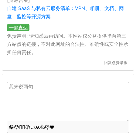
[资源合集]
自建 SaaS 与私有云服务清单：VPN、相册、文档、网
盘、监控等开源方案
一键直达
免责声明: 请知悉后再访问。本网站仅公益提供指向第三
方站点的链接，不对此网址的合法性、准确性或安全性承
担任何责任。
回复
点赞
举报
😀
😊
😵‍💫
😡
🤝
🙏
👍
👎
❤️