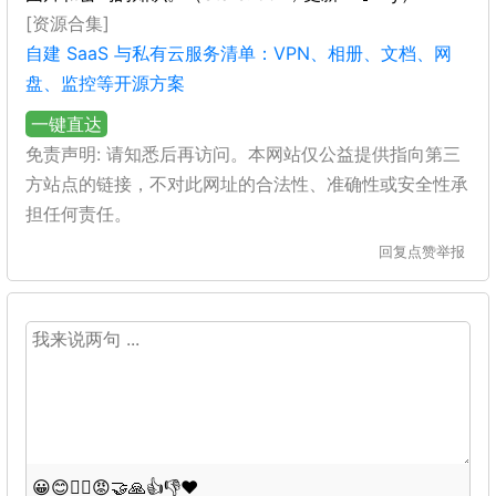
[资源合集]
自建 SaaS 与私有云服务清单：VPN、相册、文档、网
盘、监控等开源方案
一键直达
免责声明: 请知悉后再访问。本网站仅公益提供指向第三
方站点的链接，不对此网址的合法性、准确性或安全性承
担任何责任。
回复
点赞
举报
😀
😊
😵‍💫
😡
🤝
🙏
👍
👎
❤️