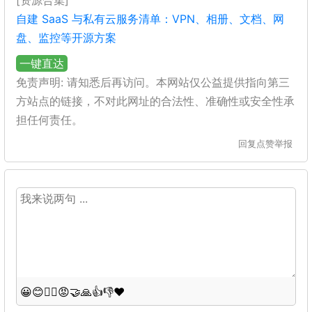
[资源合集]
自建 SaaS 与私有云服务清单：VPN、相册、文档、网
盘、监控等开源方案
一键直达
免责声明: 请知悉后再访问。本网站仅公益提供指向第三
方站点的链接，不对此网址的合法性、准确性或安全性承
担任何责任。
回复
点赞
举报
😀
😊
😵‍💫
😡
🤝
🙏
👍
👎
❤️