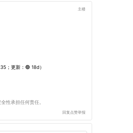
主楼
5；更新：🟢 18d）
安全性承担任何责任。
回复
点赞
举报