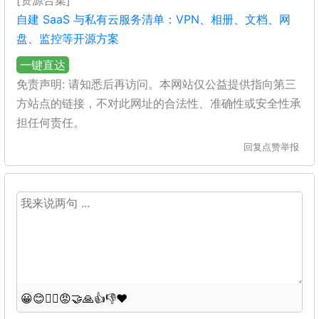
[资源合集]
自建 SaaS 与私有云服务清单：VPN、相册、文档、网
盘、监控等开源方案
一键直达
免责声明: 请知悉后再访问。本网站仅公益提供指向第三
方站点的链接，不对此网址的合法性、准确性或安全性承
担任何责任。
回复
点赞
举报
😀
😊
😵‍💫
😡
🤝
🙏
👍
👎
❤️