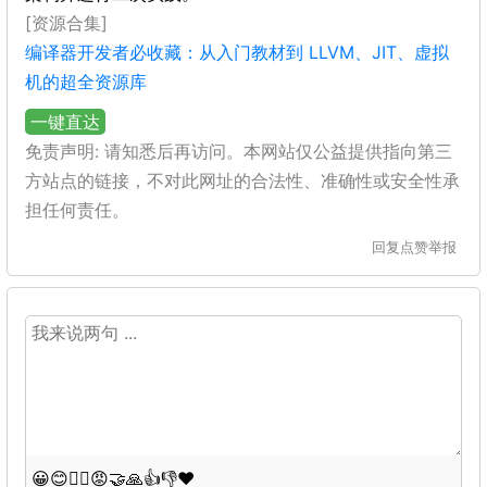
[资源合集]
编译器开发者必收藏：从入门教材到 LLVM、JIT、虚拟
机的超全资源库
一键直达
免责声明: 请知悉后再访问。本网站仅公益提供指向第三
方站点的链接，不对此网址的合法性、准确性或安全性承
担任何责任。
回复
点赞
举报
😀
😊
😵‍💫
😡
🤝
🙏
👍
👎
❤️