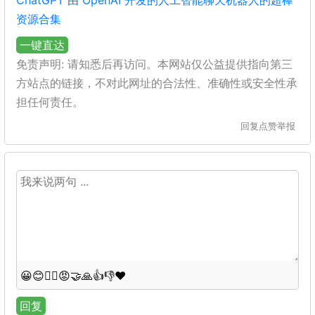
ChatGPT 由 OpenAI 开发的人工智能聊天机器人的超棒
资源合集
一键直达
免责声明: 请知悉后再访问。本网站仅公益提供指向第三
方站点的链接，不对此网址的合法性、准确性或安全性承
担任何责任。
回复
点赞
举报
😀
😊
😵‍💫
😡
🤝
🙏
👍
👎
❤️
回复