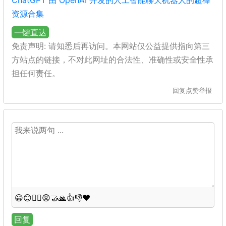
ChatGPT 由 OpenAI 开发的人工智能聊天机器人的超棒
资源合集
一键直达
免责声明: 请知悉后再访问。本网站仅公益提供指向第三
方站点的链接，不对此网址的合法性、准确性或安全性承
担任何责任。
回复
点赞
举报
😀
😊
😵‍💫
😡
🤝
🙏
👍
👎
❤️
回复