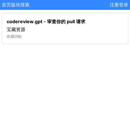
首页
版块
搜索
注册
登录
codereview.gpt - 审查你的 pull 请求
宝藏资源
收藏
回帖