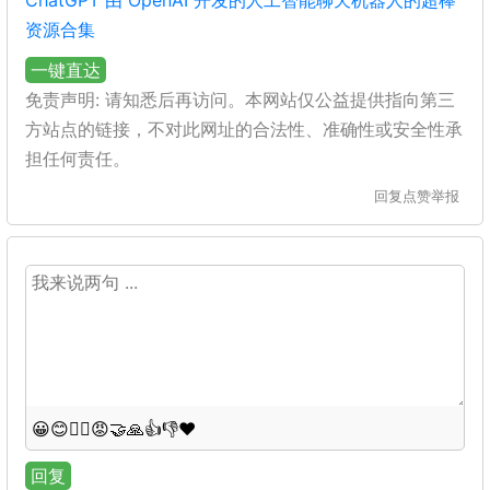
ChatGPT 由 OpenAI 开发的人工智能聊天机器人的超棒
资源合集
一键直达
免责声明: 请知悉后再访问。本网站仅公益提供指向第三
方站点的链接，不对此网址的合法性、准确性或安全性承
担任何责任。
回复
点赞
举报
😀
😊
😵‍💫
😡
🤝
🙏
👍
👎
❤️
回复