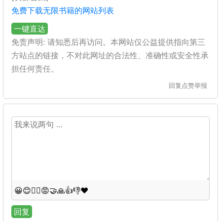
免费下载无限书籍的网站列表
一键直达
免责声明: 请知悉后再访问。本网站仅公益提供指向第三
方站点的链接，不对此网址的合法性、准确性或安全性承
担任何责任。
回复
点赞
举报
😀
😊
😵‍💫
😡
🤝
🙏
👍
👎
❤️
回复