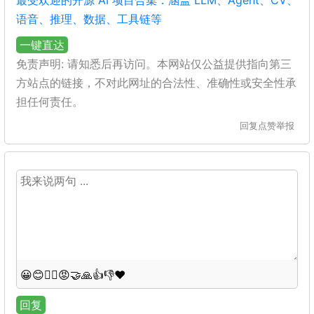
最受欢迎的开源 AI 项目合集：涵盖 LLM、Agent、CV、
语音、推理、数据、工具链等
一键直达
免责声明: 请知悉后再访问。本网站仅公益提供指向第三
方站点的链接，不对此网址的合法性、准确性或安全性承
担任何责任。
回复
点赞
举报
😀
😊
😵‍💫
😡
🤝
🙏
👍
👎
❤️
回复