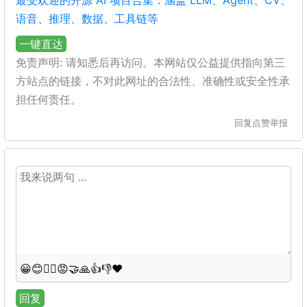
最受欢迎的开源 AI 项目合集：涵盖 LLM、Agent、CV、
语音、推理、数据、工具链等
一键直达
免责声明: 请知悉后再访问。本网站仅公益提供指向第三
方站点的链接，不对此网址的合法性、准确性或安全性承
担任何责任。
回复
点赞
举报
😀
😊
😵‍💫
😡
🤝
🙏
👍
👎
❤️
回复