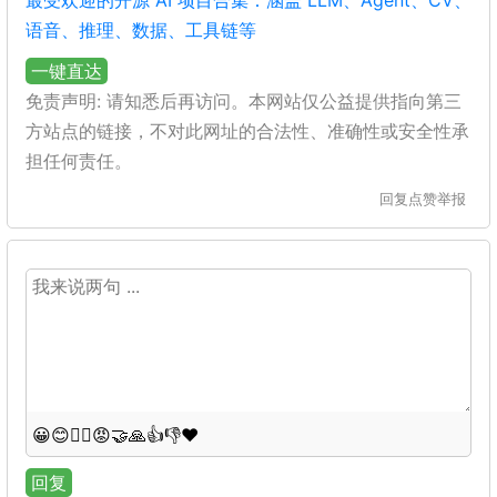
最受欢迎的开源 AI 项目合集：涵盖 LLM、Agent、CV、
语音、推理、数据、工具链等
一键直达
免责声明: 请知悉后再访问。本网站仅公益提供指向第三
方站点的链接，不对此网址的合法性、准确性或安全性承
担任何责任。
回复
点赞
举报
😀
😊
😵‍💫
😡
🤝
🙏
👍
👎
❤️
回复