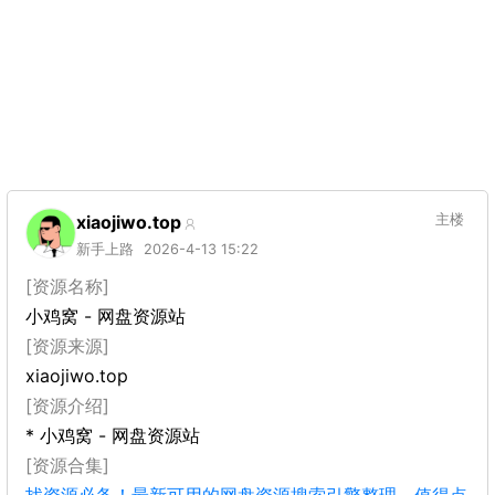
xiaojiwo.top
主楼
新手上路
2026-4-13 15:22
[资源名称]
小鸡窝 - 网盘资源站
[资源来源]
xiaojiwo.top
[资源介绍]
* 小鸡窝 - 网盘资源站
[资源合集]