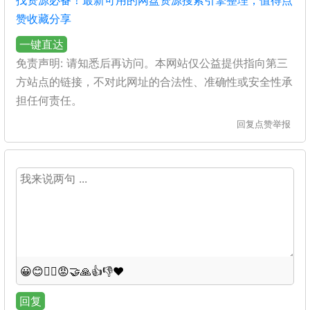
找资源必备！最新可用的网盘资源搜索引擎整理，值得点
赞收藏分享
一键直达
免责声明: 请知悉后再访问。本网站仅公益提供指向第三
方站点的链接，不对此网址的合法性、准确性或安全性承
担任何责任。
回复
点赞
举报
😀
😊
😵‍💫
😡
🤝
🙏
👍
👎
❤️
回复