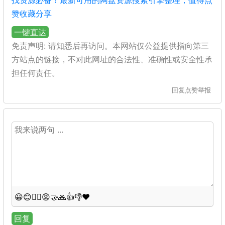
找资源必备！最新可用的网盘资源搜索引擎整理，值得点
赞收藏分享
一键直达
免责声明: 请知悉后再访问。本网站仅公益提供指向第三
方站点的链接，不对此网址的合法性、准确性或安全性承
担任何责任。
回复
点赞
举报
😀
😊
😵‍💫
😡
🤝
🙏
👍
👎
❤️
回复