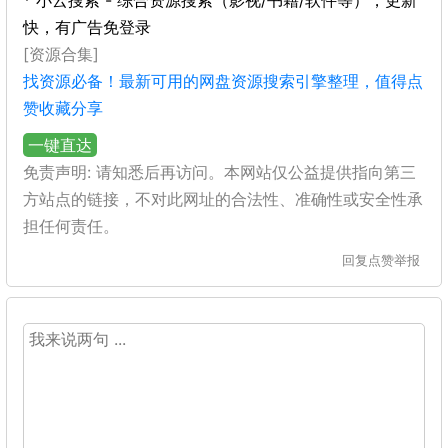
* 小云搜索 - 综合资源搜索（影视/书籍/软件等），更新
快，有广告免登录
[资源合集]
找资源必备！最新可用的网盘资源搜索引擎整理，值得点
赞收藏分享
一键直达
免责声明: 请知悉后再访问。本网站仅公益提供指向第三
方站点的链接，不对此网址的合法性、准确性或安全性承
担任何责任。
回复
点赞
举报