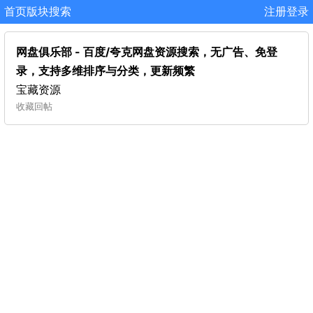
首页
版块
搜索
注册
登录
网盘俱乐部 - 百度/夸克网盘资源搜索，无广告、免登
录，支持多维排序与分类，更新频繁
宝藏资源
收藏
回帖