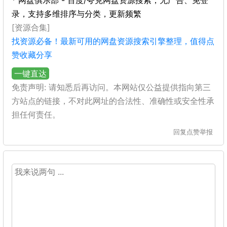
* 网盘俱乐部 - 百度/夸克网盘资源搜索，无广告、免登
录，支持多维排序与分类，更新频繁
[资源合集]
找资源必备！最新可用的网盘资源搜索引擎整理，值得点
赞收藏分享
一键直达
免责声明: 请知悉后再访问。本网站仅公益提供指向第三
方站点的链接，不对此网址的合法性、准确性或安全性承
担任何责任。
回复
点赞
举报