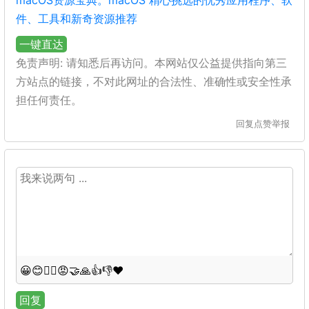
macOS资源宝典。macOS 精心挑选的优秀应用程序、软
件、工具和新奇资源推荐
一键直达
免责声明: 请知悉后再访问。本网站仅公益提供指向第三
方站点的链接，不对此网址的合法性、准确性或安全性承
担任何责任。
回复
点赞
举报
😀
😊
😵‍💫
😡
🤝
🙏
👍
👎
❤️
回复