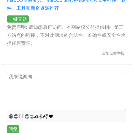
macOS资源宝典。macOS 精心挑选的优秀应用程序、软
件、工具和新奇资源推荐
一键直达
免责声明: 请知悉后再访问。本网站仅公益提供指向第三
方站点的链接，不对此网址的合法性、准确性或安全性承
担任何责任。
回复
点赞
举报
😀
😊
😵‍💫
😡
🤝
🙏
👍
👎
❤️
回复