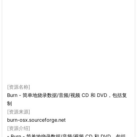
[资源名称]
Burn - 简单地烧录数据/音频/视频 CD 和 DVD，包括复
制
[资源来源]
burn-osx.sourceforge.net
[资源介绍]
- Burn - 简单地烧录数据/音频/视频 CD 和 DVD，包括