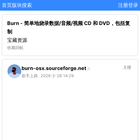
首页
版块
搜索
注册
登录
Burn - 简单地烧录数据/音频/视频 CD 和 DVD，包括复
制
宝藏资源
收藏
回帖
burn-osx.sourceforge.net
主楼
新手上路
2026-2-28 14:29