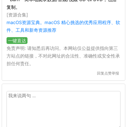
复制。
[资源合集]
macOS资源宝典。macOS 精心挑选的优秀应用程序、软
件、工具和新奇资源推荐
一键直达
免责声明: 请知悉后再访问。本网站仅公益提供指向第三
方站点的链接，不对此网址的合法性、准确性或安全性承
担任何责任。
回复
点赞
举报