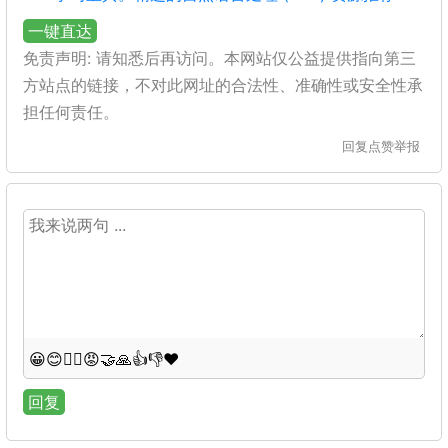
一键直达
免责声明: 请知悉后再访问。本网站仅公益提供指向第三
方站点的链接，不对此网址的合法性、准确性或安全性承
担任何责任。
回复
点赞
举报
😀
😊
😵‍💫
😡
🤝
🙏
👍
👎
❤️
回复