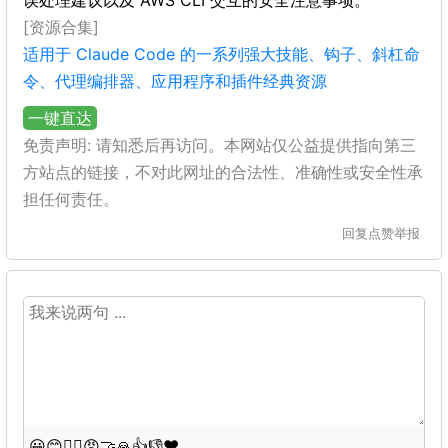
误处理建议以及 AWS CLI 交互的安全注意事项。
[资源合集]
适用于 Claude Code 的一系列强大技能、钩子、斜杠命
令、代理编排器、应用程序和插件经典资源
一键直达
免责声明: 请知悉后再访问。本网站仅公益提供指向第三
方站点的链接，不对此网址的合法性、准确性或安全性承
担任何责任。
回复
点赞
举报
😀
😊
😵‍💫
😡
🤝
🙏
👍
👎
❤️