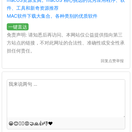
macOS资源宝典。macOS 精心挑选的优秀应用程序、软
件、工具和新奇资源推荐
MAC软件下载大集合。各种类别的优质软件
一键直达
免责声明: 请知悉后再访问。本网站仅公益提供指向第三
方站点的链接，不对此网址的合法性、准确性或安全性承
担任何责任。
回复
点赞
举报
😀
😊
😵‍💫
😡
🤝
🙏
👍
👎
❤️