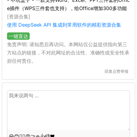
- 不坑盒子 - 一款支持Word、Excel、PPT三件套的Offic
e插件（WPS三件套也支持），给Office增加300多功能
[资源合集]
使用 DeepSeek API 集成到常用软件的精彩资源合集
一键直达
免责声明: 请知悉后再访问。本网站仅公益提供指向第三
方站点的链接，不对此网址的合法性、准确性或安全性承
担任何责任。
回复
点赞
举报
😀
😊
😵‍💫
😡
🤝
🙏
👍
👎
❤️