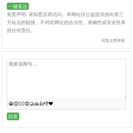
一键直达
免责声明: 请知悉后再访问。本网站仅公益提供指向第三
方站点的链接，不对此网址的合法性、准确性或安全性承
担任何责任。
回复
点赞
举报
😀
😊
😵‍💫
😡
🤝
🙏
👍
👎
❤️
回复