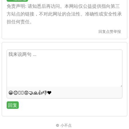
免责声明: 请知悉后再访问。本网站仅公益提供指向第三
方站点的链接，不对此网址的合法性、准确性或安全性承
担任何责任。
回复
点赞
举报
😀
😊
😵‍💫
😡
🤝
🙏
👍
👎
❤️
回复
© 小不点