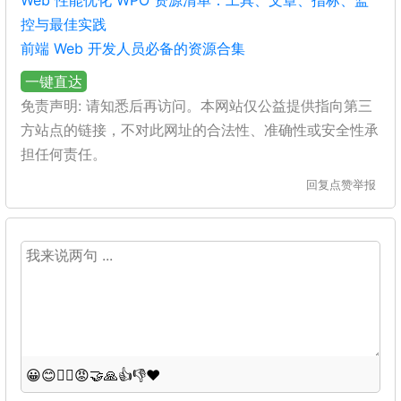
Web 性能优化 WPO 资源清单：工具、文章、指标、监
控与最佳实践
前端 Web 开发人员必备的资源合集
一键直达
免责声明: 请知悉后再访问。本网站仅公益提供指向第三
方站点的链接，不对此网址的合法性、准确性或安全性承
担任何责任。
回复
点赞
举报
😀
😊
😵‍💫
😡
🤝
🙏
👍
👎
❤️