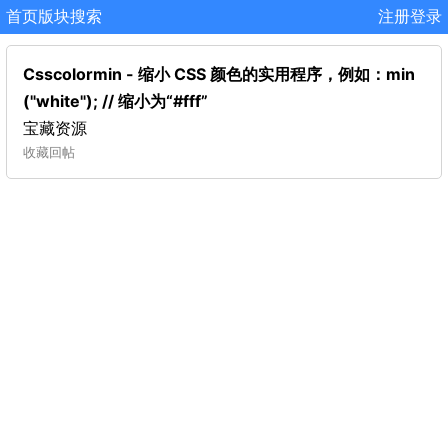
首页
版块
搜索
注册
登录
Csscolormin - 缩小 CSS 颜色的实用程序，例如：min
("white"); // 缩小为“#fff”
宝藏资源
收藏
回帖