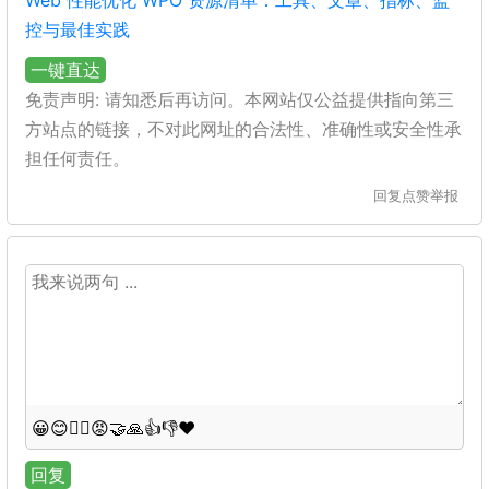
Web 性能优化 WPO 资源清单：工具、文章、指标、监
控与最佳实践
一键直达
免责声明: 请知悉后再访问。本网站仅公益提供指向第三
方站点的链接，不对此网址的合法性、准确性或安全性承
担任何责任。
回复
点赞
举报
😀
😊
😵‍💫
😡
🤝
🙏
👍
👎
❤️
回复