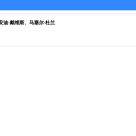
科米、安迪·戴维斯、马塞尔·杜兰