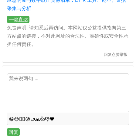
应急响应与数字取证资源清单：DFIR 工具、剧本、证据
采集与分析
一键直达
免责声明: 请知悉后再访问。本网站仅公益提供指向第三
方站点的链接，不对此网址的合法性、准确性或安全性承
担任何责任。
回复
点赞
举报
😀
😊
😵‍💫
😡
🤝
🙏
👍
👎
❤️
回复