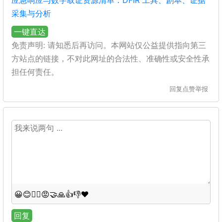
应急响应与数字取证资源清单：DFIR 工具、剧本、证据
采集与分析
一键直达
免责声明: 请知悉后再访问。本网站仅公益提供指向第三
方站点的链接，不对此网址的合法性、准确性或安全性承
担任何责任。
回复
点赞
举报
😀
😊
😵‍💫
😡
🤝
🙏
👍
👎
❤️
回复