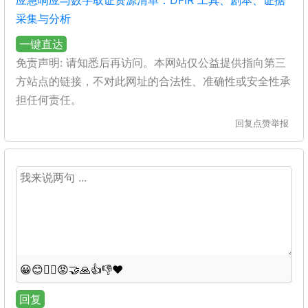
应急响应与数字取证资源清单：DFIR 工具、剧本、证据
采集与分析
一键直达
免责声明: 请知悉后再访问。本网站仅公益提供指向第三
方站点的链接，不对此网址的合法性、准确性或安全性承
担任何责任。
回复
点赞
举报
😀
😊
😵‍💫
😡
🤝
🙏
👍
👎
❤️
回复