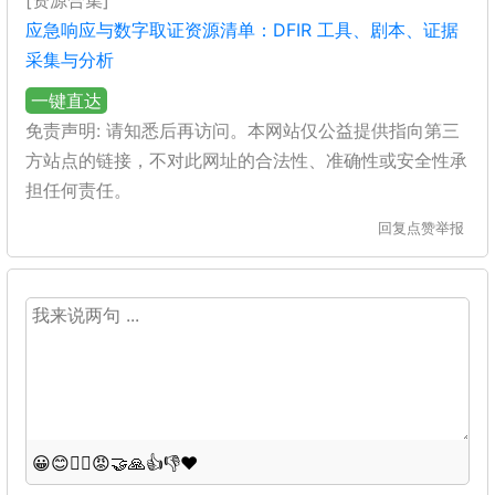
[资源合集]
应急响应与数字取证资源清单：DFIR 工具、剧本、证据
采集与分析
一键直达
免责声明: 请知悉后再访问。本网站仅公益提供指向第三
方站点的链接，不对此网址的合法性、准确性或安全性承
担任何责任。
回复
点赞
举报
😀
😊
😵‍💫
😡
🤝
🙏
👍
👎
❤️